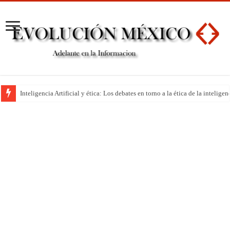
Inteligencia Artificial y ética: Los debates en torno a la ética de la inteli