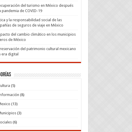
ecuperación del turismo en México después
la pandemia de COVID-19
tica y la responsabilidad social de las
añías de seguros de viaje en México
mpacto del cambio climático en los municipios
eros de México
reservación del patrimonio cultural mexicano
a era digital
gorías
ultura
(5)
nformación
(8)
Mexico
(13)
unicipios
(3)
ociales
(6)