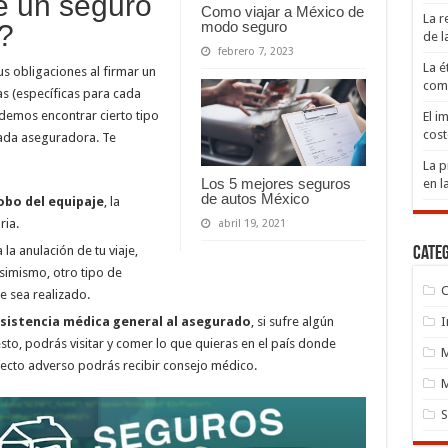
e un seguro
Como viajar a México de
La r
modo seguro
?
de 
febrero 7, 2023
La é
s obligaciones al firmar un
comp
as (específicas para cada
demos encontrar cierto tipo
El i
cost
cada aseguradora. Te
La p
Los 5 mejores seguros
en l
de autos México
robo del equipaje
, la
ria.
abril 19, 2021
la anulación de tu viaje,
Cate
simismo, otro tipo de
C
e sea realizado.
sistencia médica general al asegurado
, si sufre algún
I
sto, podrás visitar y comer lo que quieras en el país donde
fecto adverso podrás recibir consejo médico.
M
S