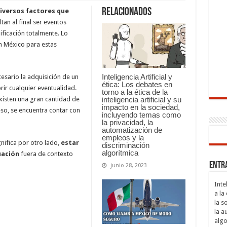
Relacionados
diversos factores que
ltan al final ser eventos
ficación totalmente. Lo
n México para estas
Inteligencia Artificial y
cesario la adquisición de un
ética: Los debates en
rir cualquier eventualidad.
torno a la ética de la
inteligencia artificial y su
isten una gran cantidad de
impacto en la sociedad,
eso, se encuentra contar con
incluyendo temas como
la privacidad, la
automatización de
empleos y la
nifica por otro lado,
estar
discriminación
algorítmica
uación
fuera de contexto
Entr
junio 28, 2023
Inte
a la
la s
la a
algo