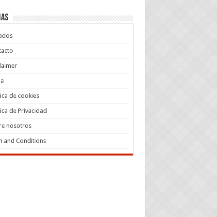
nas
iados
tacto
laimer
a
tica de cookies
tica de Privacidad
re nosotros
 and Conditions