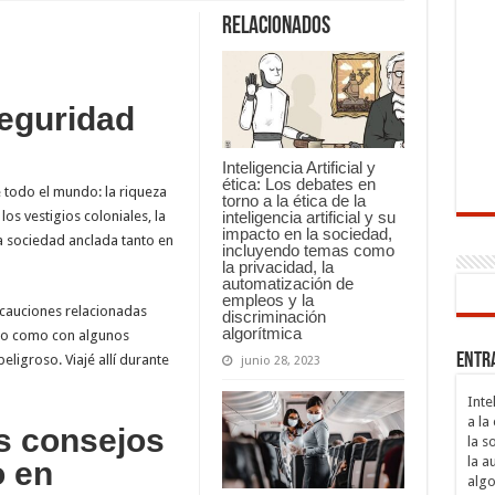
Relacionados
seguridad
Inteligencia Artificial y
ética: Los debates en
e todo el mundo: la riqueza
torno a la ética de la
inteligencia artificial y su
los vestigios coloniales, la
impacto en la sociedad,
na sociedad anclada tanto en
incluyendo temas como
la privacidad, la
automatización de
empleos y la
ecauciones relacionadas
discriminación
algorítmica
llo como con algunos
Entr
eligroso. Viajé allí durante
junio 28, 2023
Inte
a la
s consejos
la s
la a
o en
algo