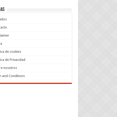
nas
iados
tacto
laimer
a
tica de cookies
tica de Privacidad
re nosotros
 and Conditions