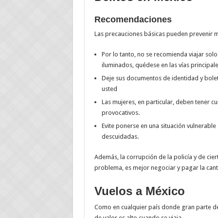
Recomendaciones
Las precauciones básicas pueden prevenir m
Por lo tanto, no se recomienda viajar sol
iluminados, quédese en las vías principale
Deje sus documentos de identidad y boletos
usted
Las mujeres, en particular, deben tener 
provocativos.
Evite ponerse en una situación vulnerable
descuidadas.
Además, la corrupción de la policía y de cie
problema, es mejor negociar y pagar la cantid
Vuelos a México
Como en cualquier país donde gran parte de 
de valor es alto cuando se viaja.