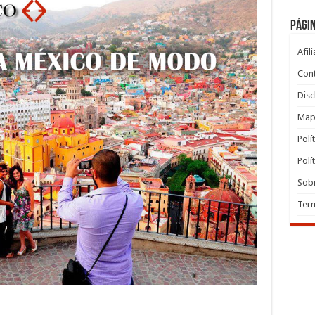
Pági
Afil
Con
Disc
Map
Polí
Polí
Sob
Term