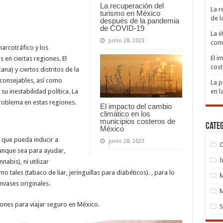
La recuperación del
La r
turismo en México
de 
después de la pandemia
de COVID-19
La é
junio 28, 2023
comp
narcotráfico y los
El i
 en ciertas regiones. El
cost
na) y ciertos distritos de la
consejables, así como
La p
 su inestabilidad política. La
en l
roblema en estas regiones.
El impacto del cambio
climático en los
municipios costeros de
Cate
México
 que pueda inducir a
junio 28, 2023
C
aunque sea para ayudar,
I
abis), ni utilizar
ales (tabaco de liar, jeringuillas para diabéticos). , para lo
nvases originales.
M
ones para viajar seguro en México.
S