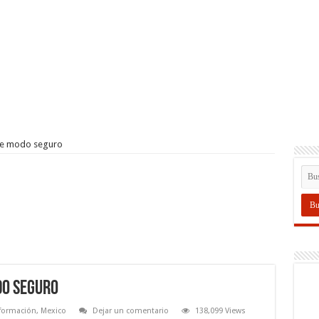
de modo seguro
do seguro
formación
,
Mexico
Dejar un comentario
138,099 Views