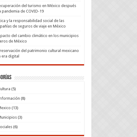
ecuperación del turismo en México después
la pandemia de COVID-19
tica y la responsabilidad social de las
añías de seguros de viaje en México
mpacto del cambio climático en los municipios
eros de México
reservación del patrimonio cultural mexicano
a era digital
gorías
ultura
(5)
nformación
(8)
Mexico
(13)
unicipios
(3)
ociales
(6)