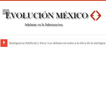
Inteligencia Artificial y ética: Los debates en torno a la ética de la inteli