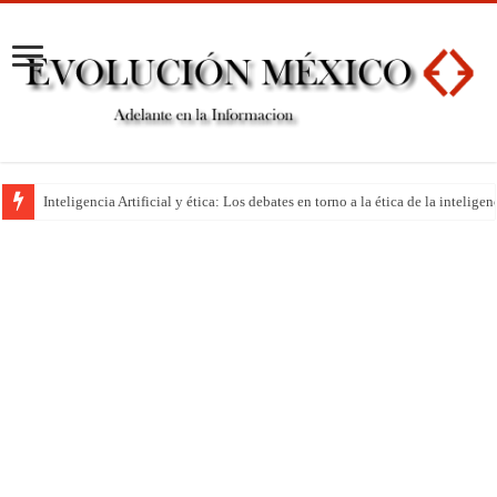
Inteligencia Artificial y ética: Los debates en torno a la ética de la inteli